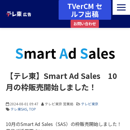
TVerCM セ
ルフ出稿
お問い合わせ
広告メニュー・媒体ガイド
番組一覧
資料ダウンロード
最新情報・お知らせ
【テレ東】Smart Ad Sales 10
事例・コラム
月の枠販売開始しました！
その他
2024-08-01 09:47
テレビ東京 営業局
テレビ東京
テレ東SAS
TOP
10月のSmart Ad Sales（SAS）の枠販売開始しました！