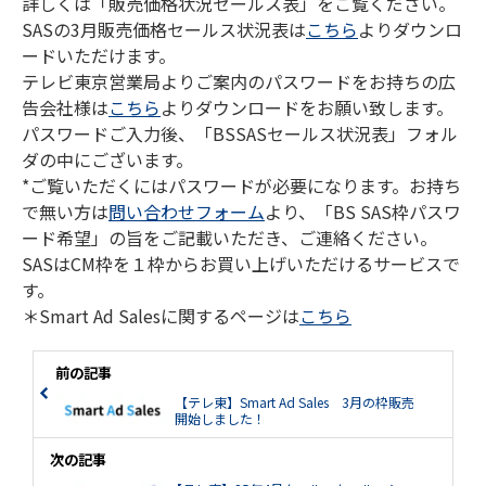
詳しくは「販売価格状況セールス表」をご覧ください。
SASの3月販売価格セールス状況表は
こちら
よりダウンロ
ードいただけます。
テレビ東京営業局よりご案内のパスワードをお持ちの広
告会社様は
こちら
よりダウンロードをお願い致します。
パスワードご入力後、「BSSASセールス状況表」フォル
ダの中にございます。
*ご覧いただくにはパスワードが必要になります。お持ち
で無い方は
問い合わせフォーム
より、「BS SAS枠パスワ
ード希望」の旨をご記載いただき、ご連絡ください。
SASはCM枠を１枠からお買い上げいただけるサービスで
す。
＊Smart Ad Salesに関するページは
こちら
前の記事
【テレ東】Smart Ad Sales 3月の枠販売
開始しました！
次の記事