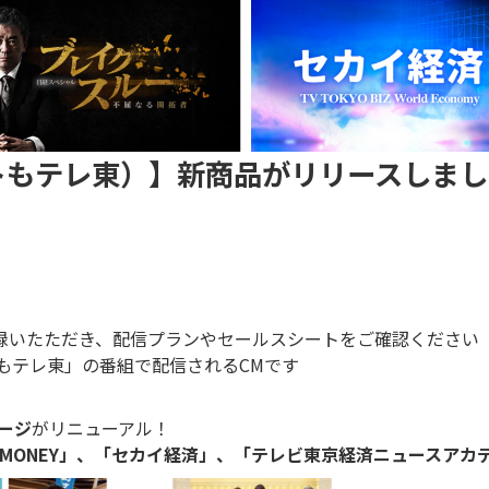
ットもテレ東）】新商品がリリースしま
録いたただき、配信プランやセールスシートをご確認ください
トもテレ東」の番組で配信されるCMです
ージ
がリニューアル！
S MONEY」、
「セカイ経済」、
「テレビ東京経済ニュースアカ