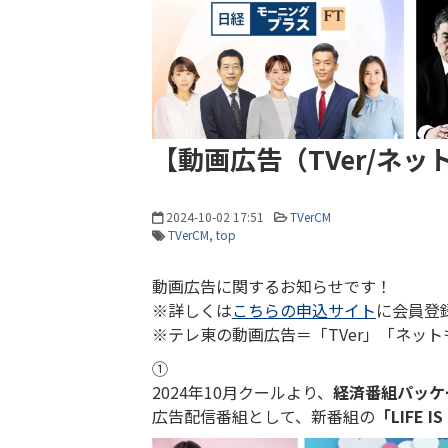
【動画広告（TVer/ネ
2024-10-02 17:51
TVerCM
TVerCM
top
動画広告に関するお知らせです！
※詳しくは
こちらの申込サイト
に会員登
※テレ東の動画広告＝「TVer」「ネッ
①
2024年10月クールより、
経済番組パッケ
広告配信番組として、新番組の
「LIFE I