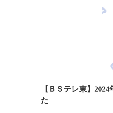
【ＢＳテレ東】20
た