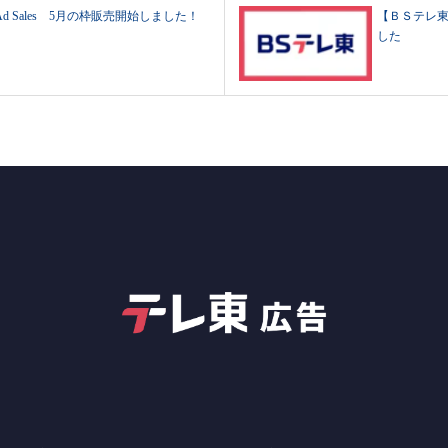
 Ad Sales 5月の枠販売開始しました！
【ＢＳテレ東】
した