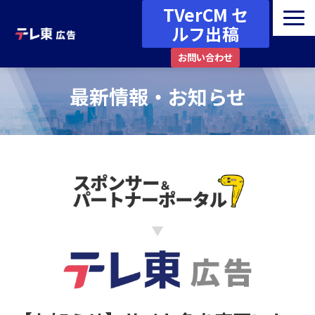
TVerCM セ
ルフ出稿
お問い合わせ
広告メニュー・媒体ガイド
最新情報・お知らせ
番組一覧
資料ダウンロード
最新情報・お知らせ
事例・コラム
その他