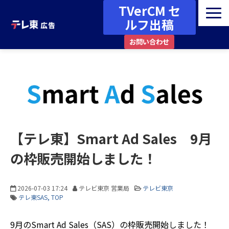
TVerCM セ
ルフ出稿
お問い合わせ
広告メニュー・媒体ガイド
番組一覧
資料ダウンロード
最新情報・お知らせ
事例・コラム
【テレ東】Smart Ad Sales 9月
その他
の枠販売開始しました！
2026-07-03 17:24
テレビ東京 営業局
テレビ東京
テレ東SAS
TOP
9月のSmart Ad Sales（SAS）の枠販売開始しました！